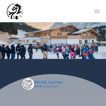
Skip
Menu
to
main
content
skiclub_murnau
⛷❄💯
#oneTeam