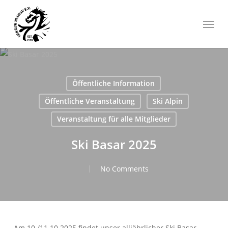
Skip
Menu
to
main
content
Öffentliche Information
Öffentliche Veranstaltung
Ski Alpin
Veranstaltung für alle Mitglieder
Ski Basar 2025
No Comments
Am 10./11.10.2025 findet unser alljährlicher Ski Basar